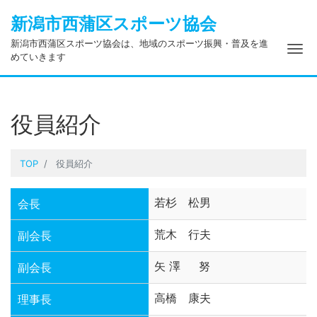
新潟市西蒲区スポーツ協会
新潟市西蒲区スポーツ協会は、地域のスポーツ振興・普及を進
ナ
めていきます
役員紹介
TOP
役員紹介
若杉 松男
会長
荒木 行夫
副会長
矢 澤 努
副会長
高橋 康夫
理事長