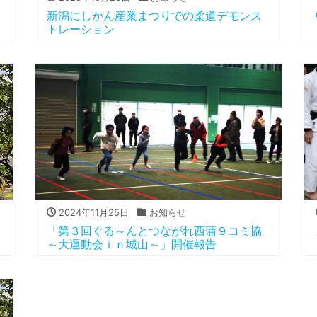
新潟にしかん産業まつりでの柔道デモンス
トレーション
2024年11月25日
お知らせ
「第３回ぐる～んとつながれ西蒲９コミ協
～大運動会ｉｎ城山～」開催報告